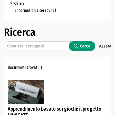
Sezioni
Information Literacy
(1)
Ricerca
Cerca
Cerca
Azzera
Risultati di ricerca
Documenti trovati: 1
Apprendimento basato sui giochi: il progetto