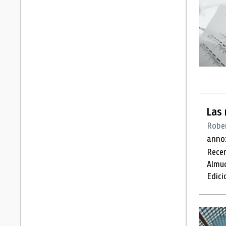
Las 
Robe
anno:
Recen
Almud
Edici