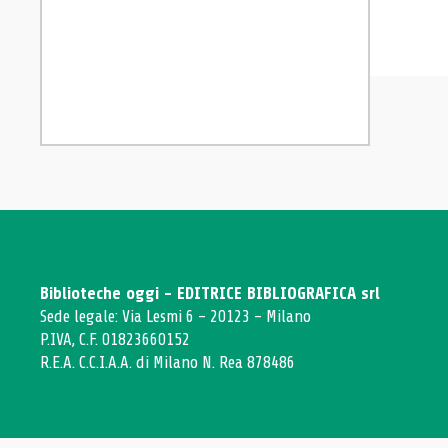
Biblioteche oggi - EDITRICE BIBLIOGRAFICA srl
Sede legale: Via Lesmi 6 - 20123 - Milano
P.IVA, C.F. 01823660152
R.E.A. C.C.I.A.A. di Milano N. Rea 878486