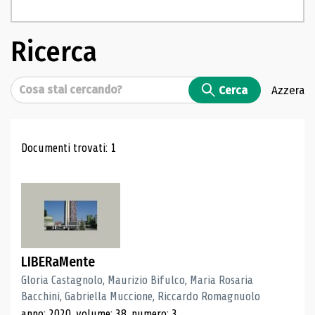
Ricerca
Cerca
Cerca
Azzera
Risultati di ricerca
Documenti trovati: 1
LIBERaMente
Gloria Castagnolo, Maurizio Bifulco, Maria Rosaria
Bacchini, Gabriella Muccione, Riccardo Romagnuolo
anno: 2020, volume: 38, numero: 3