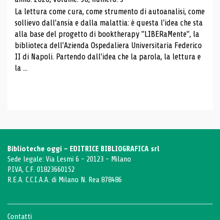
La lettura come cura, come strumento di autoanalisi, come
sollievo dall'ansia e dalla malattia: è questa l'idea che sta
alla base del progetto di booktherapy "LIBERaMente", la
biblioteca dell'Azienda Ospedaliera Universitaria Federico
II di Napoli. Partendo dall'idea che la parola, la lettura e
la ...
Biblioteche oggi - EDITRICE BIBLIOGRAFICA srl
Sede legale: Via Lesmi 6 - 20123 - Milano
P.IVA, C.F. 01823660152
R.E.A. C.C.I.A.A. di Milano N. Rea 878486
Contatti