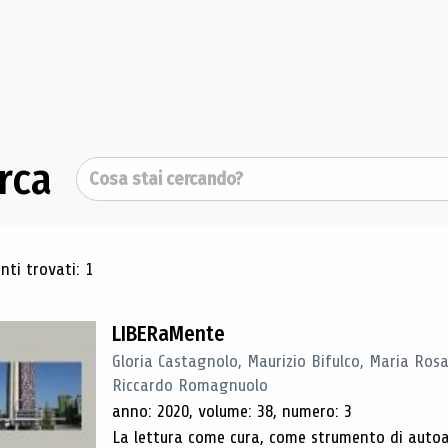
rca
Cerca
ultati di ricerca
ti trovati: 1
LIBERaMente
Gloria Castagnolo, Maurizio Bifulco, Maria Rosa
Riccardo Romagnuolo
anno: 2020, volume: 38, numero: 3
La lettura come cura, come strumento di autoan