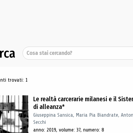
rca
Cerca
ultati di ricerca
ti trovati: 1
Le realtà carcerarie milanesi e il Sist
di alleanza*
Giuseppina Sansica, Maria Pia Biandrate, Antoni
Secchi
anno: 2019, volume: 37, numero: 8