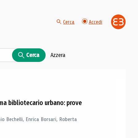
Cerca
Accedi
Cerca
Azzera
ema bibliotecario urbano: prove
o Bechelli, Enrica Borsari, Roberta