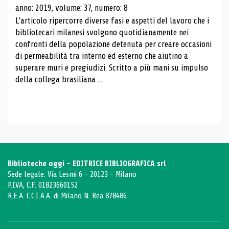
anno: 2019, volume: 37, numero: 8
L'articolo ripercorre diverse fasi e aspetti del lavoro che i
bibliotecari milanesi svolgono quotidianamente nei
confronti della popolazione detenuta per creare occasioni
di permeabilità tra interno ed esterno che aiutino a
superare muri e pregiudizi. Scritto a più mani su impulso
della collega brasiliana ...
Biblioteche oggi - EDITRICE BIBLIOGRAFICA srl
Sede legale: Via Lesmi 6 - 20123 - Milano
P.IVA, C.F. 01823660152
R.E.A. C.C.I.A.A. di Milano N. Rea 878486