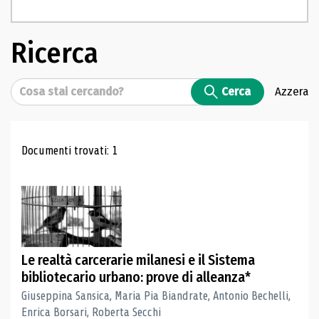
Ricerca
Cerca
Cerca
Azzera
Risultati di ricerca
Documenti trovati: 1
Le realtà carcerarie milanesi e il Sistema
bibliotecario urbano: prove di alleanza*
Giuseppina Sansica, Maria Pia Biandrate, Antonio Bechelli,
Enrica Borsari, Roberta Secchi