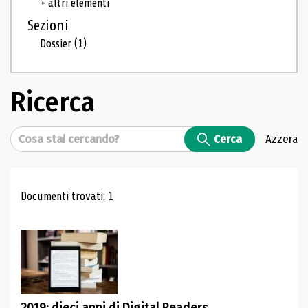
+ altri elementi
Sezioni
Dossier
(1)
Ricerca
Cerca
Cerca
Azzera
Risultati di ricerca
Documenti trovati: 1
2019: dieci anni di Digital Readers