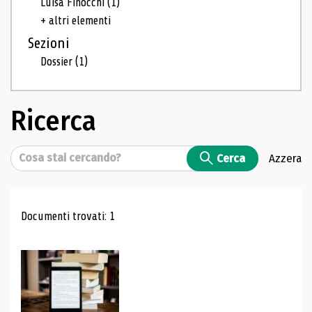
Luisa Finocchi
(1)
+ altri elementi
Sezioni
Dossier
(1)
Ricerca
Cerca
Cerca
Azzera
Risultati di ricerca
Documenti trovati: 1