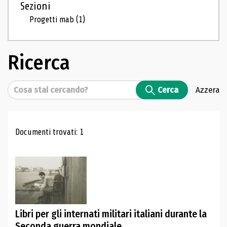
Sezioni
Progetti mab
(1)
Ricerca
Cerca
Cerca
Azzera
Risultati di ricerca
Documenti trovati: 1
Libri per gli internati militari italiani durante la
Seconda guerra mondiale