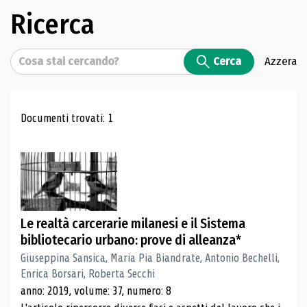
Ricerca
Cerca
Cerca
Azzera
Risultati di ricerca
Documenti trovati: 1
Le realtà carcerarie milanesi e il Sistema
bibliotecario urbano: prove di alleanza*
Giuseppina Sansica, Maria Pia Biandrate, Antonio Bechelli,
Enrica Borsari, Roberta Secchi
anno: 2019, volume: 37, numero: 8