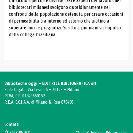
L'articolo ripercorre diverse fasi e aspetti del lavoro che i
bibliotecari milanesi svolgono quotidianamente nei
confronti della popolazione detenuta per creare occasioni
di permeabilità tra interno ed esterno che aiutino a
superare muri e pregiudizi. Scritto a più mani su impulso
della collega brasiliana ...
Biblioteche oggi - EDITRICE BIBLIOGRAFICA srl
Sede legale: Via Lesmi 6 - 20123 - Milano
P.IVA, C.F. 01823660152
R.E.A. C.C.I.A.A. di Milano N. Rea 878486
Contatti
Privacy policy
© 2023, Editrice Bibliografica