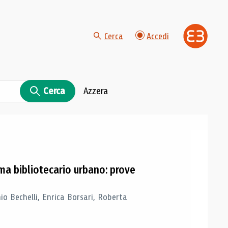
Cerca
Accedi
Cerca
Azzera
ema bibliotecario urbano: prove
o Bechelli, Enrica Borsari, Roberta