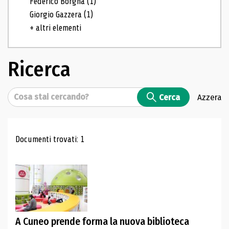
Federico Borgna
(1)
Giorgio Gazzera
(1)
+ altri elementi
Ricerca
Cerca
Cerca
Azzera
Risultati di ricerca
Documenti trovati: 1
A Cuneo prende forma la nuova biblioteca