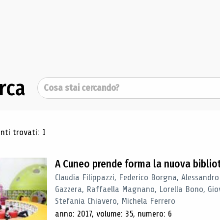
rca
Cerca
ultati di ricerca
ti trovati: 1
A Cuneo prende forma la nuova biblio
Claudia Filippazzi, Federico Borgna, Alessandro
Gazzera, Raffaella Magnano, Lorella Bono, Gio
Stefania Chiavero, Michela Ferrero
anno: 2017, volume: 35, numero: 6