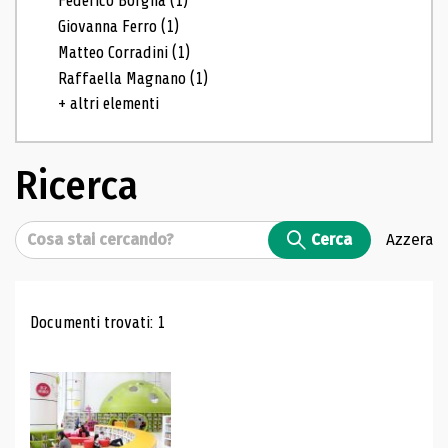
Federico Borgna
(1)
Giovanna Ferro
(1)
Matteo Corradini
(1)
Raffaella Magnano
(1)
+ altri elementi
Ricerca
Cerca
Cerca
Azzera
Risultati di ricerca
Documenti trovati: 1