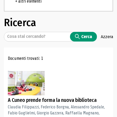
+ altri elementi
Ricerca
Cerca
Cerca
Azzera
Risultati di ricerca
Documenti trovati: 1
A Cuneo prende forma la nuova biblioteca
Claudia Filippazzi, Federico Borgna, Alessandro Spedale,
Fabio Guglielmi, Giorgio Gazzera, Raffaella Magnano,