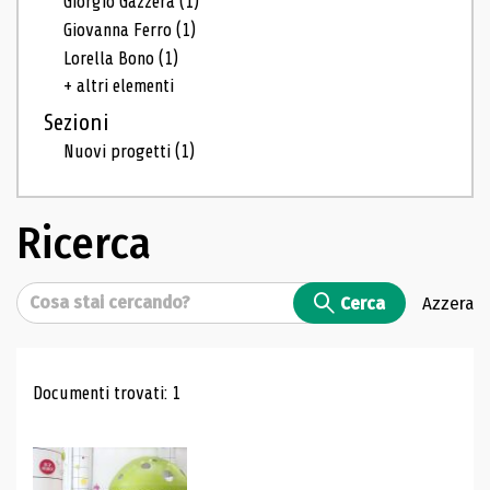
Giorgio Gazzera
(1)
Giovanna Ferro
(1)
Lorella Bono
(1)
+ altri elementi
Sezioni
Nuovi progetti
(1)
Ricerca
Cerca
Cerca
Azzera
Risultati di ricerca
Documenti trovati: 1