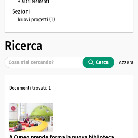
+ altri elementi
Sezioni
Nuovi progetti
(1)
Ricerca
Cerca
Cerca
Azzera
Risultati di ricerca
Documenti trovati: 1
A Cuneo prende forma la nuova biblioteca