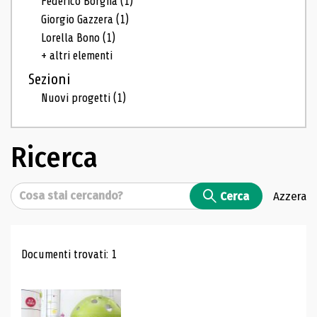
Federico Borgna
(1)
Giorgio Gazzera
(1)
Lorella Bono
(1)
+ altri elementi
Sezioni
Nuovi progetti
(1)
Ricerca
Cerca
Cerca
Azzera
Risultati di ricerca
Documenti trovati: 1