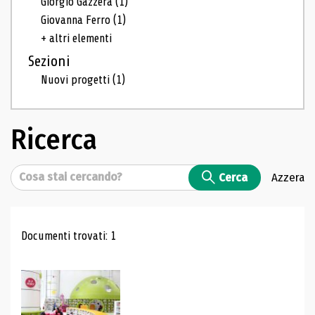
Giorgio Gazzera
(1)
Giovanna Ferro
(1)
+ altri elementi
Sezioni
Nuovi progetti
(1)
Ricerca
Cerca
Cerca
Azzera
Risultati di ricerca
Documenti trovati: 1