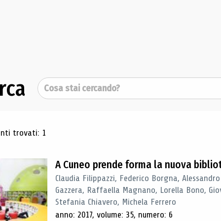
rca
Cerca
ultati di ricerca
ti trovati: 1
A Cuneo prende forma la nuova biblio
Claudia Filippazzi, Federico Borgna, Alessandro
Gazzera, Raffaella Magnano, Lorella Bono, Gio
Stefania Chiavero, Michela Ferrero
anno: 2017, volume: 35, numero: 6