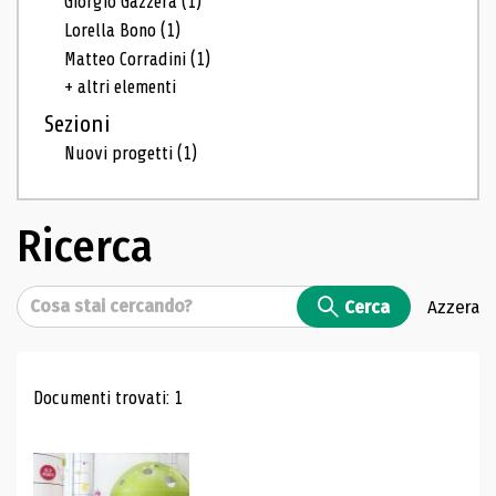
Giorgio Gazzera
(1)
Lorella Bono
(1)
Matteo Corradini
(1)
+ altri elementi
Sezioni
Nuovi progetti
(1)
Ricerca
Cerca
Cerca
Azzera
Risultati di ricerca
Documenti trovati: 1