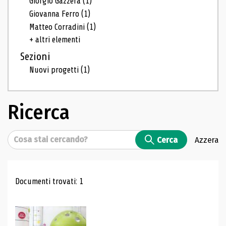
Giorgio Gazzera
(1)
Giovanna Ferro
(1)
Matteo Corradini
(1)
+ altri elementi
Sezioni
Nuovi progetti
(1)
Ricerca
Cerca
Cerca
Azzera
Risultati di ricerca
Documenti trovati: 1