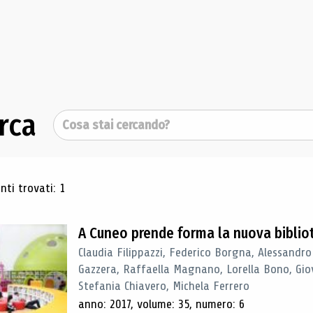
rca
Cerca
ultati di ricerca
ti trovati: 1
A Cuneo prende forma la nuova biblio
Claudia Filippazzi, Federico Borgna, Alessandro
Gazzera, Raffaella Magnano, Lorella Bono, Gio
Stefania Chiavero, Michela Ferrero
anno: 2017, volume: 35, numero: 6