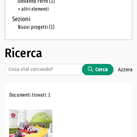
Giovanna Ferro
(1)
+ altri elementi
Sezioni
Nuovi progetti
(1)
Ricerca
Cerca
Cerca
Azzera
Risultati di ricerca
Documenti trovati: 1