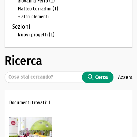
Giovanna Ferro
(1)
Matteo Corradini
(1)
+ altri elementi
Sezioni
Nuovi progetti
(1)
Ricerca
Cerca
Cerca
Azzera
Risultati di ricerca
Documenti trovati: 1