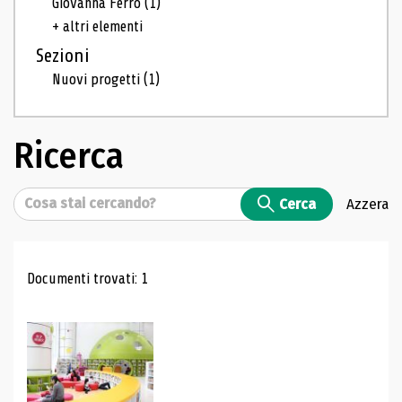
Giovanna Ferro
(1)
+ altri elementi
Sezioni
Nuovi progetti
(1)
Ricerca
Cerca
Cerca
Azzera
Risultati di ricerca
Documenti trovati: 1