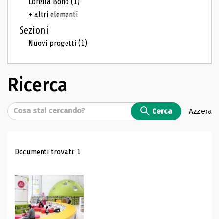
Lorella Bono
(1)
+ altri elementi
Sezioni
Nuovi progetti
(1)
Ricerca
Cerca
Cerca
Azzera
Risultati di ricerca
Documenti trovati: 1