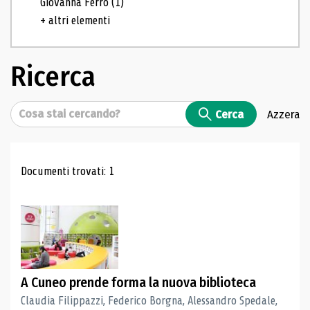
Giovanna Ferro
(1)
+ altri elementi
Ricerca
Cerca
Cerca
Azzera
Risultati di ricerca
Documenti trovati: 1
A Cuneo prende forma la nuova biblioteca
Claudia Filippazzi, Federico Borgna, Alessandro Spedale,