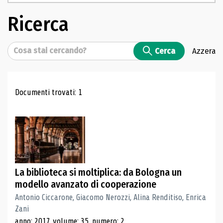
Ricerca
Cerca
Cerca
Azzera
Risultati di ricerca
Documenti trovati: 1
La biblioteca si moltiplica: da Bologna un
modello avanzato di cooperazione
Antonio Ciccarone, Giacomo Nerozzi, Alina Renditiso, Enrica
Zani
anno: 2017, volume: 35, numero: 2