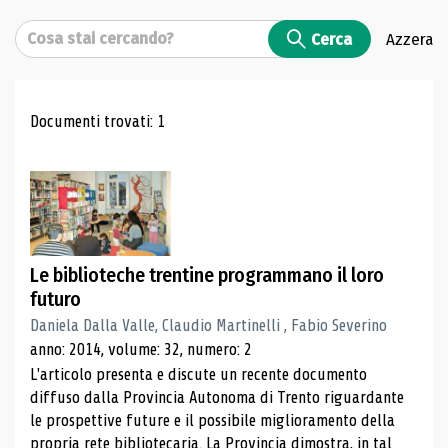
Cerca
Cerca
Azzera
Risultati di ricerca
Documenti trovati: 1
Le biblioteche trentine programmano il loro
futuro
Daniela Dalla Valle, Claudio Martinelli , Fabio Severino
anno: 2014, volume: 32, numero: 2
L'articolo presenta e discute un recente documento
diffuso dalla Provincia Autonoma di Trento riguardante
le prospettive future e il possibile miglioramento della
propria rete bibliotecaria. La Provincia dimostra, in tal