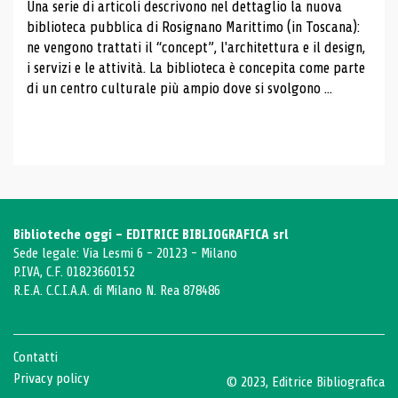
Una serie di articoli descrivono nel dettaglio la nuova
biblioteca pubblica di Rosignano Marittimo (in Toscana):
ne vengono trattati il ​​“concept”, l'architettura e il design,
i servizi e le attività. La biblioteca è concepita come parte
di un centro culturale più ampio dove si svolgono ...
Biblioteche oggi - EDITRICE BIBLIOGRAFICA srl
Sede legale: Via Lesmi 6 - 20123 - Milano
P.IVA, C.F. 01823660152
R.E.A. C.C.I.A.A. di Milano N. Rea 878486
Contatti
Privacy policy
© 2023, Editrice Bibliografica