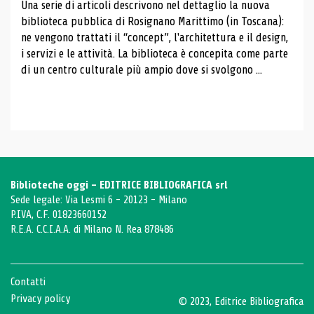
Una serie di articoli descrivono nel dettaglio la nuova
biblioteca pubblica di Rosignano Marittimo (in Toscana):
ne vengono trattati il ​​“concept”, l'architettura e il design,
i servizi e le attività. La biblioteca è concepita come parte
di un centro culturale più ampio dove si svolgono ...
Biblioteche oggi - EDITRICE BIBLIOGRAFICA srl
Sede legale: Via Lesmi 6 - 20123 - Milano
P.IVA, C.F. 01823660152
R.E.A. C.C.I.A.A. di Milano N. Rea 878486
Contatti
Privacy policy
© 2023, Editrice Bibliografica