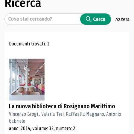
Ricerca
Cerca
Cerca
Azzera
Risultati di ricerca
Documenti trovati: 1
La nuova biblioteca di Rosignano Marittimo
Vincenzo Brogi , Valeria Tesi, Raffaella Magnano, Antonio
Gabriele
anno: 2014, volume: 32, numero: 2