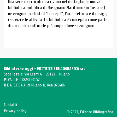
Una serie di articoli descrivono nel dettaglio la nuova
biblioteca pubblica di Rosignano Marittimo (in Toscana):
ne vengono trattati il ​​“concept”, l'architettura e il design,
i servizi e le attività. La biblioteca è concepita come parte
di un centro culturale più ampio dove si svolgono ...
Biblioteche oggi - EDITRICE BIBLIOGRAFICA srl
Sede legale: Via Lesmi 6 - 20123 - Milano
P.IVA, C.F. 01823660152
R.E.A. C.C.I.A.A. di Milano N. Rea 878486
Contatti
Privacy policy
© 2023, Editrice Bibliografica