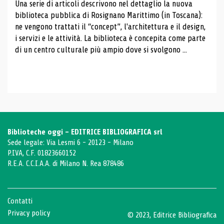
Una serie di articoli descrivono nel dettaglio la nuova
biblioteca pubblica di Rosignano Marittimo (in Toscana):
ne vengono trattati il ​​“concept”, l'architettura e il design,
i servizi e le attività. La biblioteca è concepita come parte
di un centro culturale più ampio dove si svolgono ...
Biblioteche oggi - EDITRICE BIBLIOGRAFICA srl
Sede legale: Via Lesmi 6 - 20123 - Milano
P.IVA, C.F. 01823660152
R.E.A. C.C.I.A.A. di Milano N. Rea 878486
Contatti
Privacy policy
© 2023, Editrice Bibliografica