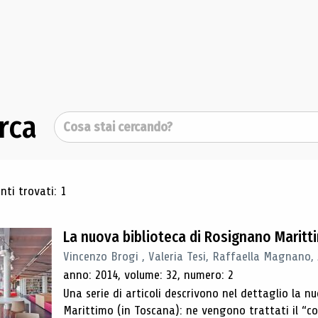
rca
Cerca
ultati di ricerca
ti trovati: 1
La nuova biblioteca di Rosignano Maritt
Vincenzo Brogi , Valeria Tesi, Raffaella Magnano,
anno: 2014, volume: 32, numero: 2
Una serie di articoli descrivono nel dettaglio la 
Marittimo (in Toscana): ne vengono trattati il ​​“con