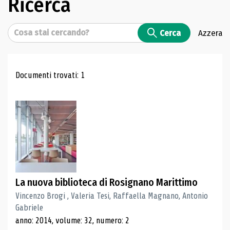
Ricerca
Cerca
Cerca
Azzera
Risultati di ricerca
Documenti trovati: 1
La nuova biblioteca di Rosignano Marittimo
Vincenzo Brogi , Valeria Tesi, Raffaella Magnano, Antonio
Gabriele
anno: 2014, volume: 32, numero: 2