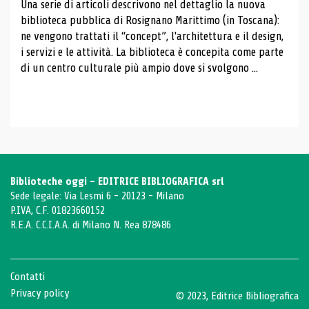
Una serie di articoli descrivono nel dettaglio la nuova
biblioteca pubblica di Rosignano Marittimo (in Toscana):
ne vengono trattati il ​​“concept”, l'architettura e il design,
i servizi e le attività. La biblioteca è concepita come parte
di un centro culturale più ampio dove si svolgono ...
Biblioteche oggi - EDITRICE BIBLIOGRAFICA srl
Sede legale: Via Lesmi 6 - 20123 - Milano
P.IVA, C.F. 01823660152
R.E.A. C.C.I.A.A. di Milano N. Rea 878486
Contatti
Privacy policy
© 2023, Editrice Bibliografica