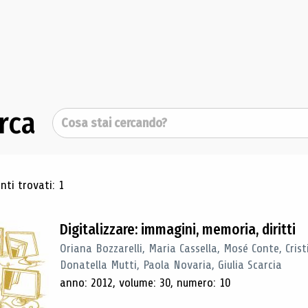
rca
Cerca
ultati di ricerca
ti trovati: 1
Digitalizzare: immagini, memoria, diritti
Oriana Bozzarelli, Maria Cassella, Mosé Conte, Cris
Donatella Mutti, Paola Novaria, Giulia Scarcia
anno: 2012, volume: 30, numero: 10