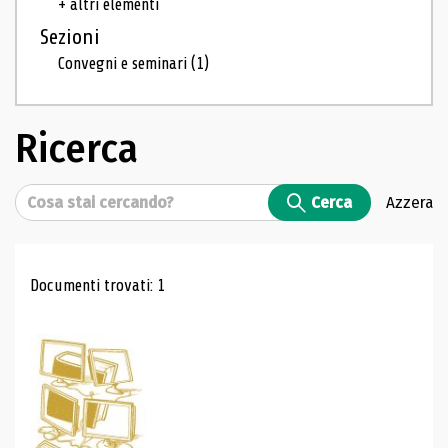
+ altri elementi
Sezioni
Convegni e seminari
(1)
Ricerca
Cerca
Cerca
Azzera
Risultati di ricerca
Documenti trovati: 1