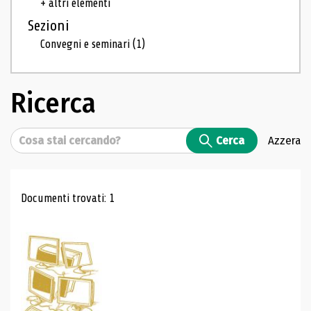
+ altri elementi
Sezioni
Convegni e seminari
(1)
Ricerca
Cerca
Cerca
Azzera
Risultati di ricerca
Documenti trovati: 1