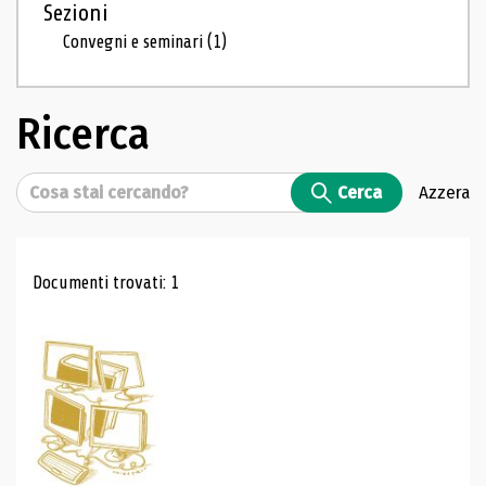
Sezioni
Convegni e seminari
(1)
Ricerca
Cerca
Cerca
Azzera
Risultati di ricerca
Documenti trovati: 1