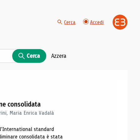
Cerca
Accedi
Cerca
Azzera
one consolidata
rini, Maria Enrica Vadalà
ll'International standard
eliminare consolidata è stata