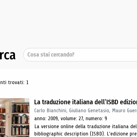
rca
Cerca
ultati di ricerca
ti trovati: 1
La traduzione italiana dell’ISBD edizi
Carlo Bianchini, Giuliano Genetasio, Mauro Guer
anno: 2009, volume: 27, numero: 9
La versione online della traduzione italiana de
bibliographic description (ISBD). L'edizione pr