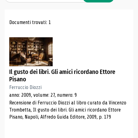
Risultati di ricerca
Documenti trovati: 1
Il gusto dei libri. Gli amici ricordano Ettore
Pisano
Ferruccio Diozzi
anno: 2009, volume: 27, numero: 9
Recensione di Ferruccio Diozzi al libro curato da Vincenzo
Trombetta, Il gusto dei libri. Gli amici ricordano Ettore
Pisano, Napoli, Alfredo Guida Editore, 2009, p. 179