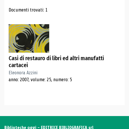
Risultati di ricerca
Documenti trovati: 1
Casi di restauro di libri ed altri manufatti
cartacei
Eleonora Azzini
anno: 2007, volume: 25, numero: 5
Biblioteche oggi - EDITRICE BIBLIOGRAFICA srl