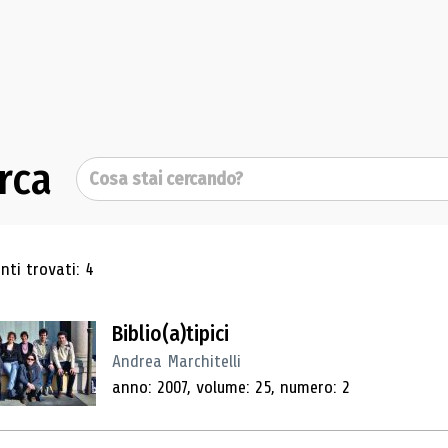
rca
Cerca
ultati di ricerca
ti trovati: 4
Biblio(a)tipici
Andrea Marchitelli
anno: 2007, volume: 25, numero: 2