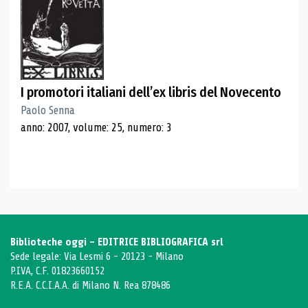
I promotori italiani dell’ex libris del Novecento
Paolo Senna
anno: 2007, volume: 25, numero: 3
Biblioteche oggi - EDITRICE BIBLIOGRAFICA srl
Sede legale: Via Lesmi 6 - 20123 - Milano
P.IVA, C.F. 01823660152
R.E.A. C.C.I.A.A. di Milano N. Rea 878486