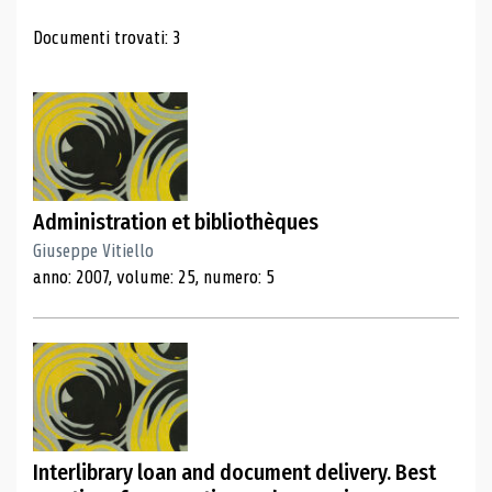
Risultati di ricerca
Documenti trovati: 3
Administration et bibliothèques
Giuseppe Vitiello
anno: 2007, volume: 25, numero: 5
Interlibrary loan and document delivery. Best