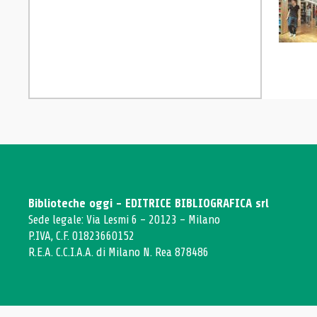
Biblioteche oggi - EDITRICE BIBLIOGRAFICA srl
Sede legale: Via Lesmi 6 - 20123 - Milano
P.IVA, C.F. 01823660152
R.E.A. C.C.I.A.A. di Milano N. Rea 878486