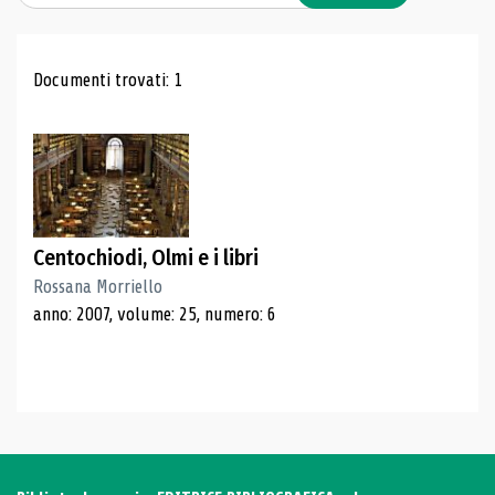
Risultati di ricerca
Documenti trovati: 1
Centochiodi, Olmi e i libri
Rossana Morriello
anno: 2007, volume: 25, numero: 6