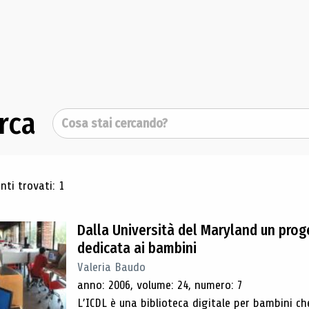
rca
Cerca
ultati di ricerca
ti trovati: 1
Dalla Università del Maryland un proge
dedicata ai bambini
Valeria Baudo
anno: 2006, volume: 24, numero: 7
L’ICDL è una biblioteca digitale per bambini ch