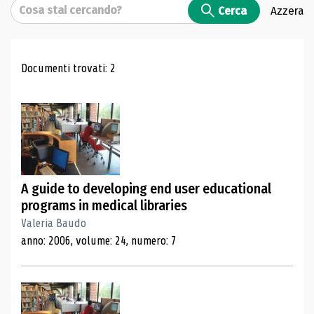
Cerca
Cerca
Azzera
Risultati di ricerca
Documenti trovati: 2
A guide to developing end user educational
programs in medical libraries
Valeria Baudo
anno: 2006, volume: 24, numero: 7